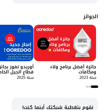
الجوائز
جائزة أفضل برنامج ولاء
أوريدو تفوز بجائ
ومكافآت
قطاع الجيل الخا
سنة 2023
سنة 2025
نقوم بتغطية شبكتك أينما كنت!