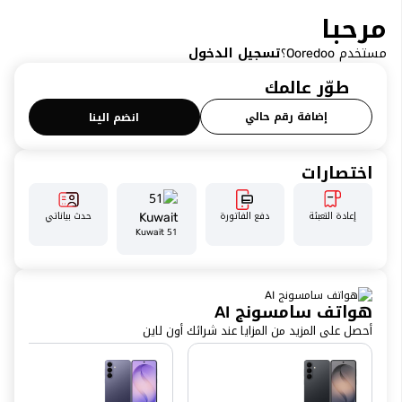
مرحبا
مستخدم Ooredoo؟
تسجيل الدخول
طوّر عالمك
إضافة رقم حالي
انضم الينا
اختصارات
إعادة التعبئة
دفع الفاتورة
حدث بياناتي
51 Kuwait
هواتف سامسونج AI
أحصل على المزيد من المزايا عند شرائك أون لاين