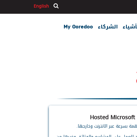
English
بحث
أشياء
الشركاء
My Ooredoo
Hosted Microsoft
مة بسرعة عبر الانترنت وخارجها.
 للعمل على المشاريع والوثائق وغيرها من