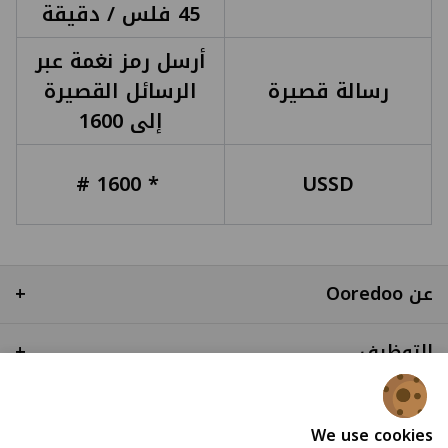
45 فلس / دقيقة
أرسل رمز نغمة عبر
رسالة قصيرة
الرسائل القصيرة
إلى 1600
* 1600 #
USSD
عن Ooredoo
+
التوظيف
+
روابط سريعة
+
We use cookies