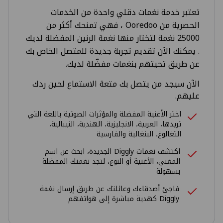
تعتبر خدمة نغمات دقلي واحدة من الخدمات
الحصرية من Ooredoo ، فهي تمنحك أكثر من
25000 نغمة لتختار منها نغمة الرنين المفضلة لديك
. يمكنك الآن تقديم تجربة جديدة للمتصل الخاص بك
عن طريق تحيتهم بنغمات مفضّلة لديك.
الآن سيجد من يتصل بك متعة الاستماع لحين ردك
عليهم.
اختر الأغنية المفضلة والمؤثرات الصوتية باللغة التي
تريدها، العربية، الانجليزية، الهندية، النيبالية،
التغالوغ، البنغالية والفارسية
اكتشف نغمات Diggly الجديدة، ابحث عن اسم
المغني، الأغنية أو النوع، لتجد نغمتك المفضلة
بسهولة
فاجئ أصدقاءك وعائلتك عن طريق إرسال نغمة
Diggly كهدية مباشرة إلى هواتفهم