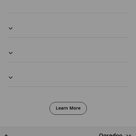
Learn More
عن Ooredoo
+