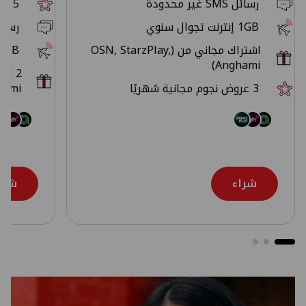
رسائل SMS غير محدودة
5 عروض نجوم مجانية شهريًا
1GB إنترنت تجوال سنوي
رسائل SMS غير
اشتراك مجاني من (OSN, StarzPlay,
10GB إنترنت تجوا
Anghami)
3 عروض نجوم مجانية شهريًا
ami)
شراء
شرا