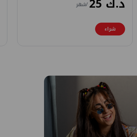
د.ك
25
/شهر
شراء