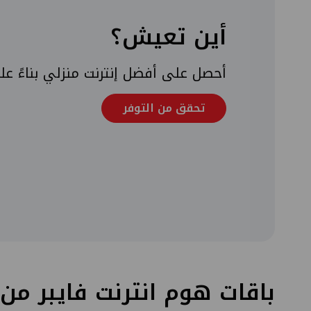
أين تعيش؟
أحصل على أفضل إنترنت منزلي بناءً ع
تحقق من التوفر
باقات هوم انترنت فايبر من Ooredoo