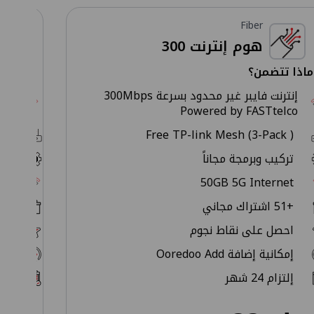
Fiber
هوم إنترنت 300
ماذا تتضمن؟
ماذا 
إنترنت فايبر غير محدود بسرعة 300Mbps
co
Powered by FASTtelco
 )
Free TP-link Mesh (3-Pack )
تركيب وبرمجة مجاناً
تر
et
50GB 5G Internet
+51 اشتراك مجاني
+51 اشتراك مجان
احصل على نقاط نجوم
اح
إمكانية إضافة Ooredoo Add
إمك
إلتزام 24 شهر
إلت