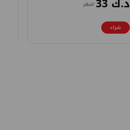
د.ك
33
د.
/شهر
شراء
ش