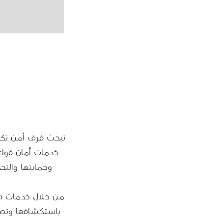
تبحث فرق أمن تكن
وحمايتها والت
باستكشافها وتصني