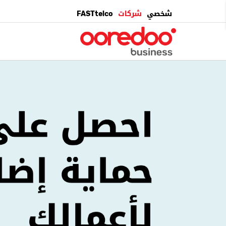
شخصي
شركات
FASTtelco