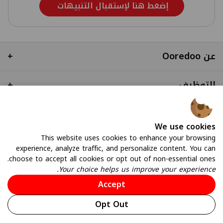
إضغط هنا لإستقبال التنبيهات
عن Ooredoo
+
التوظيف
+
روابط سريعة
+
We use cookies
This website uses cookies to enhance your browsing
experience, analyze traffic, and personalize content. You can
choose to accept all cookies or opt out of non-essential ones.
Your choice helps us improve your experience.
Accept
© 2026 All Rights Reserved
Opt Out
CITRA QoS
Terms & Conditions
Privacy Policy